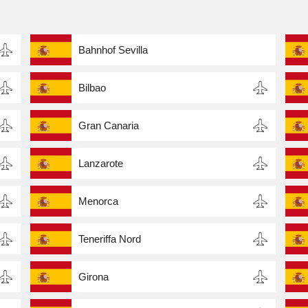
Bahnhof Sevilla
Bilbao
Gran Canaria
Lanzarote
Menorca
Teneriffa Nord
Girona