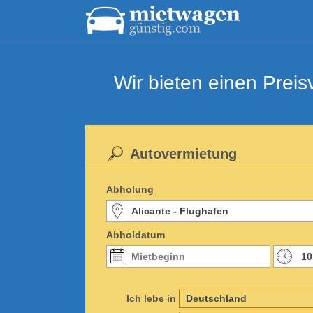
Wir bieten einen Prei
Autovermietung
Abholung
Abholdatum
Ich lebe in