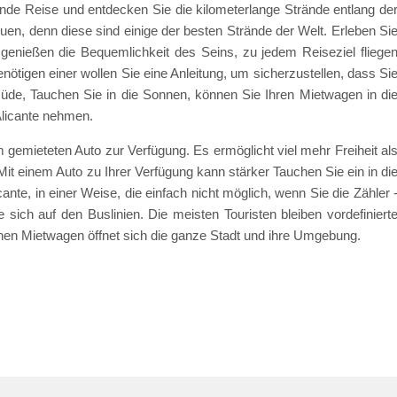
de Reise und entdecken Sie die kilometerlange Strände entlang de
uen, denn diese sind einige der besten Strände der Welt. Erleben Si
genießen die Bequemlichkeit des Seins, zu jedem Reiseziel fliege
ötigen einer wollen Sie eine Anleitung, um sicherzustellen, dass Si
üde, Tauchen Sie in die Sonnen, können Sie Ihren Mietwagen in di
licante nehmen.
em gemieteten Auto zur Verfügung. Es ermöglicht viel mehr Freiheit al
Mit einem Auto zu Ihrer Verfügung kann stärker Tauchen Sie ein in di
cante, in einer Weise, die einfach nicht möglich, wenn Sie die Zähler 
 sich auf den Buslinien. Die meisten Touristen bleiben vordefiniert
nen Mietwagen öffnet sich die ganze Stadt und ihre Umgebung.