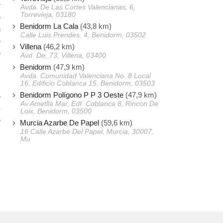
r
Avda. De Las Cortes Valencianas, 6,
Torrevieja, 03180
e
Benidorm La Cala
(43,8 km)
n
Calle Luis Prendes, 4, Benidorm, 03502
e
Villena
(46,2 km)
e
Avd. De, 73, Villena, 03400
Benidorm
(47,9 km)
Avda. Comunidad Valenciana No. 8 Local
16, Edificio Coblanca 15, Benidorm, 03503
s
Benidorm Polígono P P 3 Oeste
(47,9 km)
e
Av Ametlla Mar, Edf. Coblanca 8, Rincon De
-
Loix, Benidorm, 03500
e
Murcia Azarbe De Papel
(59,6 km)
16 Calle Azarbe Del Papel, Murcia, 30007,
Mu