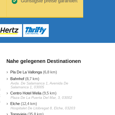
Günstigste preise garantiert
Nahe gelegenen Destinationen
Pla De La Vallonga
(6,8 km)
Bahnhof
(8,7 km)
Avda. De Salamanca 1, Avenida De
Salamanca 1, 03005
g
Centro Hotel Melia
(9,5 km)
t
Plaza De La Puerta Del Mar, 3, 03002
u
Elche
(12,4 km)
Hospitalet De Llobregat 8, Elche, 03203
Torrevieja
(35,8 km)