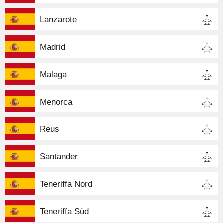
Lanzarote
Madrid
Malaga
Menorca
Reus
Santander
Teneriffa Nord
Teneriffa Süd