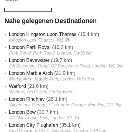
Nahe gelegenen Destinationen
London Kingston upon Thames
(15,4 km)
Kingston Upon Thames, Kt1 3lb
London Park Royal
(16,2 km)
Park Royal, Park Royal, London, Nw10 8ld
London Bayswater
(19,7 km)
Off Bayswater Road, Off Bayswater Road, London, W2 3pn
London Marble Arch
(21,0 km)
Marble Arch, Marble Arch, London, W1h 7bd
Watford
(21,6 km)
Watford, Wd17 2hn, Hertfordshire
London Finchley
(26,1 km)
Silverstone Garage, Silverstone Garage, Finchley, N12 8qr
London Bow
(30,7 km)
411 Wick Lane, Bow, London, E3 2jg
London City Flughafen
(35,1 km)
King George V Dock, Silvertown, London, E16 2px