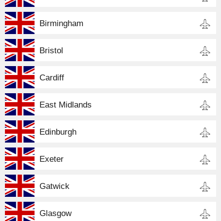
Birmingham
Bristol
Cardiff
East Midlands
Edinburgh
Exeter
Gatwick
Glasgow