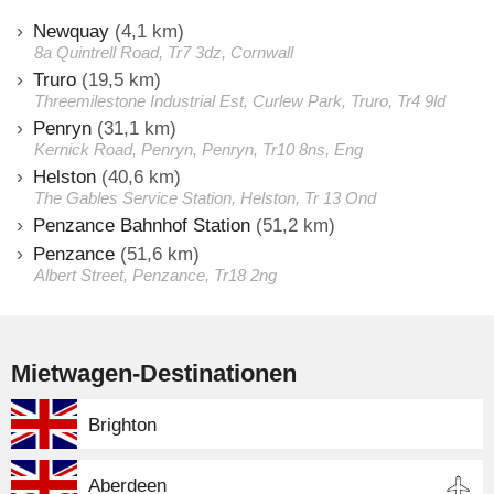
Newquay
(4,1 km)
8a Quintrell Road, Tr7 3dz, Cornwall
Truro
(19,5 km)
Threemilestone Industrial Est, Curlew Park, Truro, Tr4 9ld
Penryn
(31,1 km)
Kernick Road, Penryn, Penryn, Tr10 8ns, Eng
Helston
(40,6 km)
The Gables Service Station, Helston, Tr 13 Ond
Penzance Bahnhof Station
(51,2 km)
Penzance
(51,6 km)
Albert Street, Penzance, Tr18 2ng
Mietwagen-Destinationen
Brighton
Aberdeen