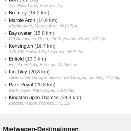
411 Wick Lane, Bow, E3 2jg
Bromley
(14,2 km)
Marble Arch
(14,6 km)
Marble Arch, Marble Arch, W1h 7bd
Bayswater
(15,8 km)
Off Bayswater Road, Off Bayswater Road, W2 3pn
Kensington
(16,7 km)
179 199 Holland Park Avenue, W11 4ul
Enfield
(19,0 km)
Enfield, Enfield, En3 5qs, Middlesex
Finchley
(20,8 km)
Silverstone Garage, Silverstone Garage, Finchley, N12 8qr
Park Royal
(20,8 km)
Park Royal, Park Royal, Nw10 8ld
Kingston upon Thames
(24,4 km)
Kingston Upon Thames, Kt1 3lb
Mietwagen-Destinationen