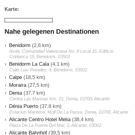
Karte:
Nahe gelegenen Destinationen
Benidorm
(2,6 km)
Avda. Comunidad Valenciana No. 8 Local 16, Edificio
Coblanca 15, Benidorm, 03503
Benidorm La Cala
(4,1 km)
Calle Luis Prendes, 4, Benidorm, 03502
Calpe
(18,5 km)
Moraira
(27,5 km)
Denia
(37,7 km)
Centra Las Marinas Km. 01, Denia, 03700, Alicante
Dénia Puerto
(37,8 km)
Estacion Maritima, Moll De La Pansa, Denia, 03700, Alicante
Alicante Centro Hotel Melia
(38,4 km)
Plaza De La Puerta Del Mar, 3, Alicante, 03002
Alicante Bahnhof
(39,5 km)