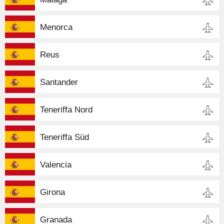
Menorca
Reus
Santander
Teneriffa Nord
Teneriffa Süd
Valencia
Girona
Granada