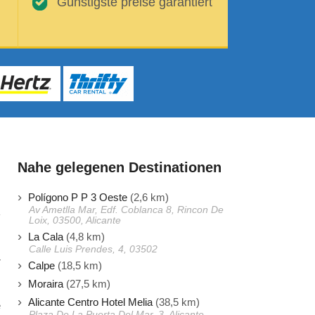
Günstigste preise garantiert
Nahe gelegenen Destinationen
Polígono P P 3 Oeste
(2,6 km)
Av Ametlla Mar, Edf. Coblanca 8, Rincon De
Loix, 03500, Alicante
La Cala
(4,8 km)
s
Calle Luis Prendes, 4, 03502
r
Calpe
(18,5 km)
Moraira
(27,5 km)
Alicante Centro Hotel Melia
(38,5 km)
e
Plaza De La Puerta Del Mar, 3, Alicante,