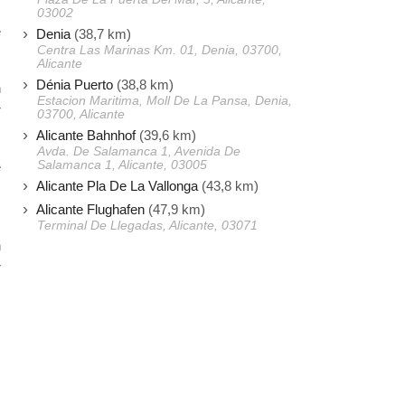
s
03002
e
Denia
(38,7 km)
Centra Las Marinas Km. 01, Denia, 03700,
Alicante
Dénia Puerto
(38,8 km)
n
Estacion Maritima, Moll De La Pansa, Denia,
r
03700, Alicante
Alicante Bahnhof
(39,6 km)
Avda. De Salamanca 1, Avenida De
Salamanca 1, Alicante, 03005
e
Alicante Pla De La Vallonga
(43,8 km)
Alicante Flughafen
(47,9 km)
m
Terminal De Llegadas, Alicante, 03071
n
r