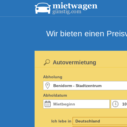
Wir bieten einen Prei
Autovermietung
Abholung
Abholdatum
Ich lebe in