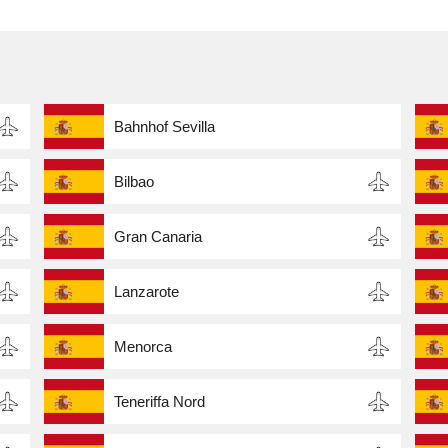
Bahnhof Sevilla
Bilbao
Gran Canaria
Lanzarote
Menorca
Teneriffa Nord