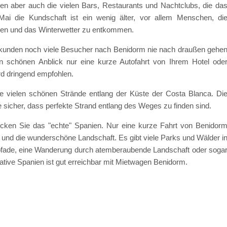
n aber auch die vielen Bars, Restaurants und Nachtclubs, die da
ai die Kundschaft ist ein wenig älter, vor allem Menschen, di
ßen und das Winterwetter zu entkommen.
erkunden noch viele Besucher nach Benidorm nie nach draußen gehe
n schönen Anblick nur eine kurze Autofahrt von Ihrem Hotel ode
d dringend empfohlen.
e vielen schönen Strände entlang der Küste der Costa Blanca. Di
e sicher, dass perfekte Strand entlang des Weges zu finden sind.
decken Sie das "echte" Spanien. Nur eine kurze Fahrt von Benidor
r und die wunderschöne Landschaft. Es gibt viele Parks und Wälder i
pfade, eine Wanderung durch atemberaubende Landschaft oder soga
ative Spanien ist gut erreichbar mit Mietwagen Benidorm.