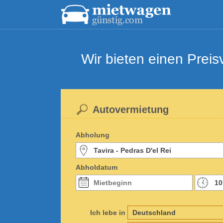
Wir bieten einen Prei
Autovermietung
Abholung
Abholdatum
Ich lebe in