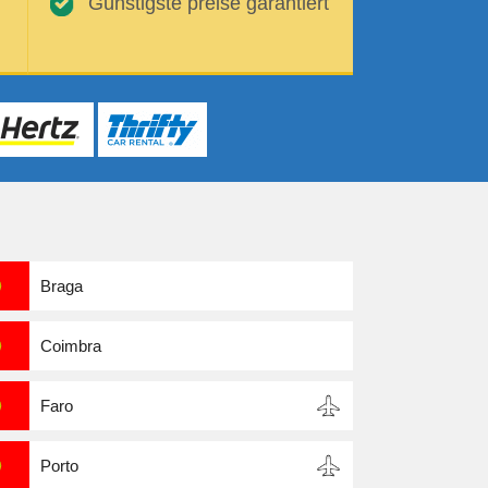
Günstigste preise garantiert
Braga
Coimbra
Faro
Porto