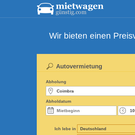
Wir bieten einen Prei
Autovermietung
Abholung
Abholdatum
Ich lebe in