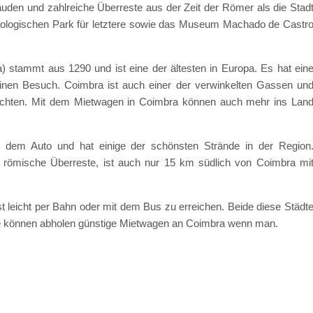
ebäuden und zahlreiche Überreste aus der Zeit der Römer als die Stad
äologischen Park für letztere sowie das Museum Machado de Castr
a) stammt aus 1290 und ist eine der ältesten in Europa. Es hat ein
 einen Besuch. Coimbra ist auch einer der verwinkelten Gassen un
obachten. Mit dem Mietwagen in Coimbra können auch mehr ins Lan
t dem Auto und hat einige der schönsten Strände in der Region
n römische Überreste, ist auch nur 15 km südlich von Coimbra mi
t leicht per Bahn oder mit dem Bus zu erreichen. Beide diese Städt
Sie können abholen günstige Mietwagen an Coimbra wenn man.