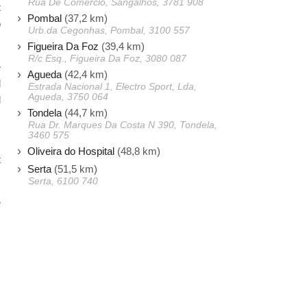
Rua De Comercio, Sangalhos, 3781 908
t
Pombal
(37,2 km)
o
Urb.da Cegonhas, Pombal, 3100 557
Figueira Da Foz
(39,4 km)
R/c Esq., Figueira Da Foz, 3080 087
e
Agueda
(42,4 km)
d
Estrada Nacional 1, Electro Sport, Lda,
Agueda, 3750 064
d
Tondela
(44,7 km)
Rua Dr. Marques Da Costa N 390, Tondela,
3460 575
.
Oliveira do Hospital
(48,8 km)
t
Serta
(51,5 km)
Serta, 6100 740
e