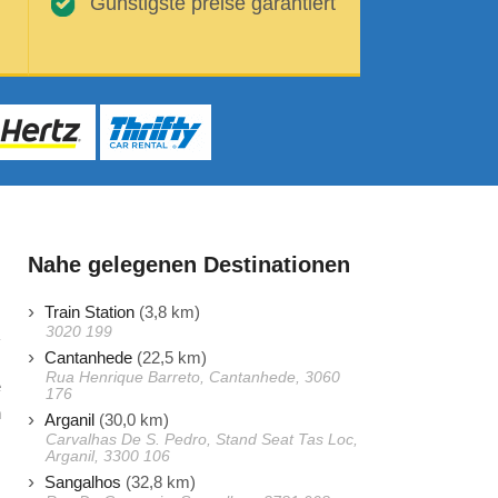
Günstigste preise garantiert
Nahe gelegenen Destinationen
Train Station
(3,8 km)
3020 199
Cantanhede
(22,5 km)
Rua Henrique Barreto, Cantanhede, 3060
e
176
n
Arganil
(30,0 km)
Carvalhas De S. Pedro, Stand Seat Tas Loc,
Arganil, 3300 106
Sangalhos
(32,8 km)
s