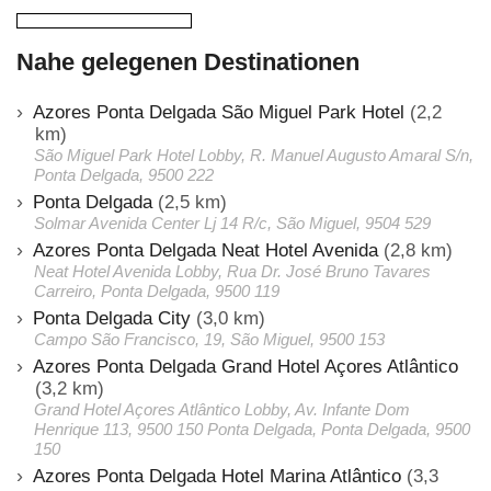
Nahe gelegenen Destinationen
Azores Ponta Delgada São Miguel Park Hotel
(2,2
km)
São Miguel Park Hotel Lobby, R. Manuel Augusto Amaral S/n,
Ponta Delgada, 9500 222
Ponta Delgada
(2,5 km)
Solmar Avenida Center Lj 14 R/c, São Miguel, 9504 529
Azores Ponta Delgada Neat Hotel Avenida
(2,8 km)
Neat Hotel Avenida Lobby, Rua Dr. José Bruno Tavares
Carreiro, Ponta Delgada, 9500 119
Ponta Delgada City
(3,0 km)
Campo São Francisco, 19, São Miguel, 9500 153
Azores Ponta Delgada Grand Hotel Açores Atlântico
(3,2 km)
Grand Hotel Açores Atlântico Lobby, Av. Infante Dom
Henrique 113, 9500 150 Ponta Delgada, Ponta Delgada, 9500
150
Azores Ponta Delgada Hotel Marina Atlântico
(3,3