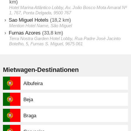
km)
Hotel Marina Atlântico Lobby, Av. João Bosco Mota Amaral Nº
1, 767, Ponta Delgada, 9500 767
Sao Miguel Hotels
(18,2 km)
Mention Hotel Name, São Miguel
Furnas Azores
(33,8 km)
Terra Nostra Garden Hotel Lobby, Rua Padre José Jacinto
Botelho, 5, Furnas S. Miguel, 9675 061
Mietwagen-Destinationen
Albufeira
Beja
Braga