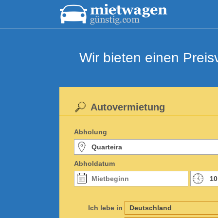
Wir bieten einen Prei
Autovermietung
Abholung
Abholdatum
Ich lebe in