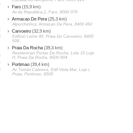
a
Faro
(15,9 km)
m
Av.da Republica,2, Faro, 8000 079
Armacao De Pera
(25,3 km)
Alporchinhos, Armacao De Pera, 8400 450
t
Carvoeiro
(32,9 km)
d
Edificio Leme 40, Praia Do Carvoeiro, 8400
508
Praia Da Rocha
(39,3 km)
Residencias Portas Da Rocha, Lote 10 Loja
n
H, Praia Da Rocha, 8500 804
t
Portimao
(39,4 km)
d
Av Tomás Cabreira, Edif Vista Mar, Loja i,
Praia, Portimao, 8500
e
,