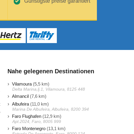
Günstigste preise garantiert
Nahe gelegenen Destinationen
Vilamoura
(5,5 km)
Delta Marina,lj.1, Vilamoura, 8125 448
Almancil
(7,6 km)
Albufeira
(11,0 km)
t
Marina De Albufeira, Albufeira, 8200 394
a
Faro Flughafen
(12,9 km)
s
Apt.2024, Faro, 8005 999
Faro Montenegro
(13,1 km)
Estrada Do Aeroporto, Faro, 8000 124