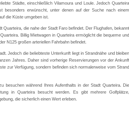
liebte Städte, einschließlich Vilamoura und Loule. Jedoch Quarteir
 ist besonders erwünscht, unter denen auf der Suche nach eine
auf die Küste umgeben ist.
dt Quarteira, die nahe der Stadt Faro befindet. Der Flughafen, bekann
 Quarteira. Billig Mietwagen in Quarteira ermöglicht die bequeme un
der N125 großen arteriellen Fahrbahn befindet.
adt. Jedoch die beliebteste Unterkunft liegt in Strandnähe und bleibe
ganzen Jahres. Daher sind vorherige Reservierungen vor der Ankunf
 Gäste zur Verfügung, sondern befinden sich normalerweise vom Stran
u besuchen während Ihres Aufenthalts in der Stadt Quarteira. Di
tung in Quarteira besucht werden. Es gibt mehrere Golfplätze
ebung, die sicherlich einen Wert erleben.