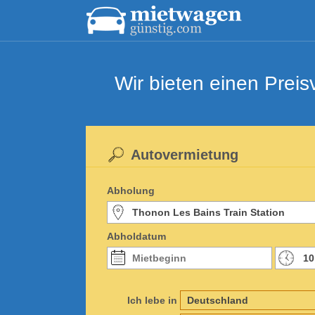
Wir bieten einen Prei
Autovermietung
Abholung
Abholdatum
Ich lebe in