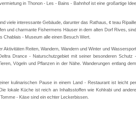
vermietung in Thonon - Les - Bains - Bahnhof ist eine großartige Ide
nd viele interessante Gebäude, darunter das Rathaus, ¢ teau Ripaill
fen und charmante Fishermens Häuser in dem alten Dorf Rives, sin
s Chablais - Museum alle einen Besuch Wert.
ber Aktivitäten Reiten, Wandern, Wandern und Winter und Wasserspor
 Deltra Drance - Naturschutzgebiet mit seiner besonderen Schutz 
 Tieren, Vögeln und Pflanzen in der Nähe. Wanderungen entlang de
ner kulinarischen Pause in einem Land - Restaurant ist leicht pe
 lokale Küche ist reich an Inhaltsstoffen wie Kohlrabi und ander
 Tomme - Käse sind ein echter Leckerbissen.