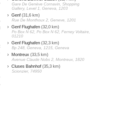
e
Gare De Genève Cornavin, Shopping
Gallery, Level 1, Geneva, 1203
Genf
(31,6 km)
Rue De Monthoux 2, Geneve, 1201
e
Genf Flughafen
(32,0 km)
d
Po Box N 62, Po Box N 62, Ferney Voltaire,
01210
Genf Flughafen
(32,3 km)
t
Bp 248, Geneva, 1215, Geneva
-
Montreux
(33,5 km)
m
Avenue Claude Nobs 2, Montreux, 1820
Cluses Bahnhof
(35,3 km)
Scionzier, 74950
r
e