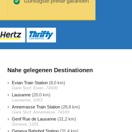
Günstigste preise garantiert
Nahe gelegenen Destinationen
Evian Train Station
(8,0 km)
Gare Sncf, Evian, 74500
Lausanne
(20,0 km)
Lausanne, 1003
,
Annemasse Train Station
(26,8 km)
e
Gare Sncf, Annemasse, 74100
Genf Rue de Lausanne
(31,2 km)
Geneva, 1201
n
Geneva Bahnhof Station
(31,4 km)