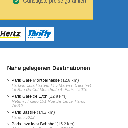
Günstigste preise garantiert
Nahe gelegenen Destinationen
Paris Gare Montparnasse
(12,8 km)
Parking Effia Pasteur Pl 5 Martyrs, Cars Ret
15 Rue Du Cdt Mouchotte 4, Paris, 75015
Paris Gare de Lyon
(12,8 km)
e
Return : Indigo 191 Rue De Bercy, Paris,
75012
d
Paris Bastille
(14,2 km)
n
Paris, 75012
Paris Invalides Bahnhof
(15,2 km)