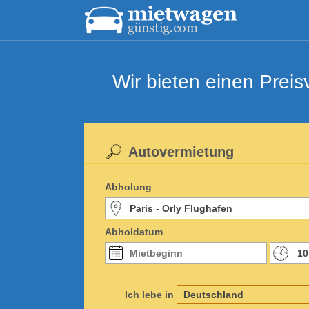
Wir bieten einen Prei
Autovermietung
Abholung
Abholdatum
Ich lebe in