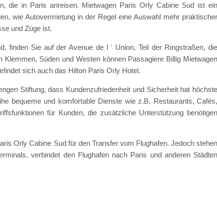
n, die in Paris anreisen. Mietwagen Paris Orly Cabine Sud ist ei
n, wie Autovermietung in der Regel eine Auswahl mehr praktische
sse und Züge ist.
, finden Sie auf der Avenue de l ' Union, Teil der Ringstraßen, di
Von Klemmen, Süden und Westen können Passagiere Billig Mietwage
efindet sich auch das Hilton Paris Orly Hotel.
trengen Stiftung, dass Kundenzufriedenheit und Sicherheit hat höchst
Reihe bequeme und komfortable Dienste wie z.B. Restaurants, Cafés
ffsfunktionen für Kunden, die zusätzliche Unterstützung benötige
ris Orly Cabine Sud für den Transfer vom Flughafen. Jedoch stehe
rminals, verbindet den Flughafen nach Paris und anderen Städte