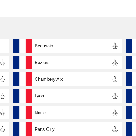
Beauvais
Beziers
Chambery Aix
Lyon
Nimes
Paris Orly