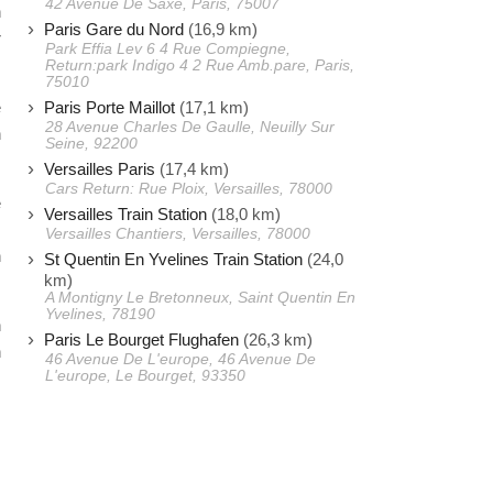
42 Avenue De Saxe, Paris, 75007
n
Paris Gare du Nord
(16,9 km)
r
Park Effia Lev 6 4 Rue Compiegne,
Return:park Indigo 4 2 Rue Amb.pare, Paris,
75010
Paris Porte Maillot
(17,1 km)
e
28 Avenue Charles De Gaulle, Neuilly Sur
n
Seine, 92200
Versailles Paris
(17,4 km)
Cars Return: Rue Ploix, Versailles, 78000
e
Versailles Train Station
(18,0 km)
,
Versailles Chantiers, Versailles, 78000
n
St Quentin En Yvelines Train Station
(24,0
km)
A Montigny Le Bretonneux, Saint Quentin En
Yvelines, 78190
n
Paris Le Bourget Flughafen
(26,3 km)
n
46 Avenue De L'europe, 46 Avenue De
L'europe, Le Bourget, 93350