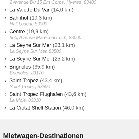
2 Avenue Du 15 Em Corps, Hyeres, 83400
La Valette Du Var
(14,0 km)
Bahnhof
(19,3 km)
Hall Loueur, 83000
Centre
(19,9 km)
560, Avenue Marechal Foch, 83000
La Seyne Sur Mer
(23,1 km)
La Seyne Sur Mer, 83500
La Seyne Sur Mer
(25,2 km)
Brignoles
(35,9 km)
Brignoles, 83170
Saint Tropez
(43,4 km)
Saint Tropez, 83990
Saint Tropez Flughafen
(43,6 km)
La Mole, 83310
La Ciotat Shell Station
(46,0 km)
Mietwagen-Destinationen