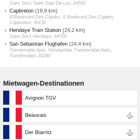
Gare Sncf, Saint Jean De Luz, 64500
Capbreton
(19,9 km)
8 Boulevard Des Cigales, 8 Boulevard Des Cigales,
Capbreton, 40130
Hendaye Train Station
(24,2 km)
Gare Sncf, Hendaye, 64700
San Sebastian Flughafen
(24,4 km)
Fuenterrabia Apto. Hondarribia, Fuenterrabia Apto.,
Fuenterrabia, 20280
Mietwagen-Destinationen
Avignon TGV
Beauvais
Der Biarritz