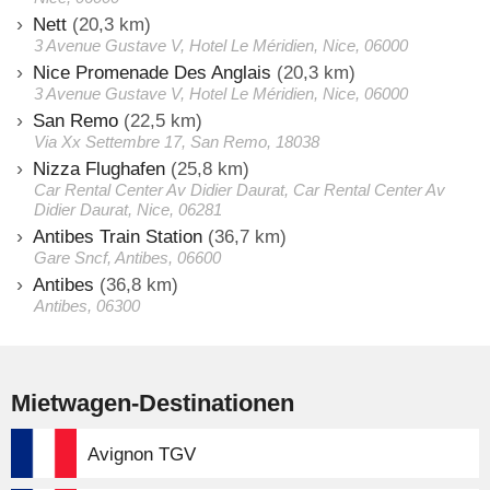
Nett
(20,3 km)
3 Avenue Gustave V, Hotel Le Méridien, Nice, 06000
Nice Promenade Des Anglais
(20,3 km)
3 Avenue Gustave V, Hotel Le Méridien, Nice, 06000
San Remo
(22,5 km)
Via Xx Settembre 17, San Remo, 18038
Nizza Flughafen
(25,8 km)
Car Rental Center Av Didier Daurat, Car Rental Center Av
Didier Daurat, Nice, 06281
Antibes Train Station
(36,7 km)
Gare Sncf, Antibes, 06600
Antibes
(36,8 km)
Antibes, 06300
Mietwagen-Destinationen
Avignon TGV