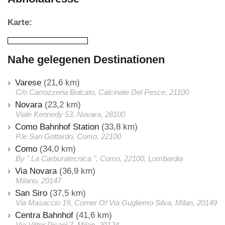
Karte:
Nahe gelegenen Destinationen
Varese
(21,6 km)
C/o Carrozzeria Bolcato, Calcinate Del Pesce, 21100
Novara
(23,2 km)
Viale Kennedy 53, Novara, 28100
Como Bahnhof Station
(33,8 km)
P.le San Gottardo, Como, 22100
Como
(34,0 km)
By " La Carburatecnica ", Como, 22100, Lombardia
Via Novara
(36,9 km)
Milano, 20147
San Siro
(37,5 km)
Via Masaccio 19, Corner Of Via Gugliemo Silva, Milan, 20149
Centra Bahnhof
(41,6 km)
Via Vittor Pisani 7, Milan, 20124