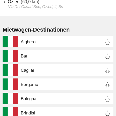
Ozieri
(60,0 km)
Via Dei Casari Snc, Ozieri, It, Ss
Mietwagen-Destinationen
Alghero
Bari
Cagliari
Bergamo
Bologna
Brindisi