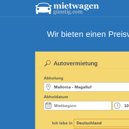
Wir bieten einen Prei
Autovermietung
Abholung
Abholdatum
Ich lebe in