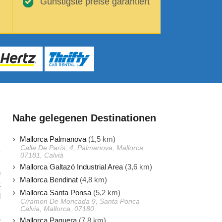
Günstigste preise garantiert
Nahe gelegenen Destinationen
Mallorca Palmanova
(1,5 km)
Calle De París, 4, Palmanova, Mallorca,
07181, Calvià
Mallorca Galtazó Industrial Area
(3,6 km)
n
Mallorca Bendinat
(4,8 km)
t
Mallorca Santa Ponsa
(5,2 km)
d
C/ramon De Moncada 9, Santa Ponca
s
Calvia, Mallorca, 07180
e
Mallorca Paguera
(7,8 km)