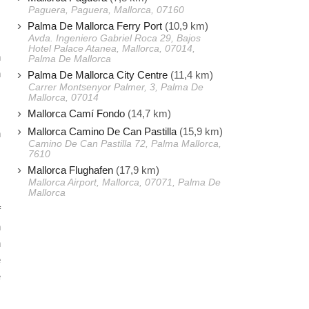
Paguera, Paguera, Mallorca, 07160
Palma De Mallorca Ferry Port
(10,9 km)
Avda. Ingeniero Gabriel Roca 29, Bajos
s
Hotel Palace Atanea, Mallorca, 07014,
n
Palma De Mallorca
n
Palma De Mallorca City Centre
(11,4 km)
Carrer Montsenyor Palmer, 3, Palma De
Mallorca, 07014
Mallorca Camí Fondo
(14,7 km)
m
Mallorca Camino De Can Pastilla
(15,9 km)
n
Camino De Can Pastilla 72, Palma Mallorca,
s
7610
,
Mallorca Flughafen
(17,9 km)
Mallorca Airport, Mallorca, 07071, Palma De
Mallorca
f
n
n
e
e
m