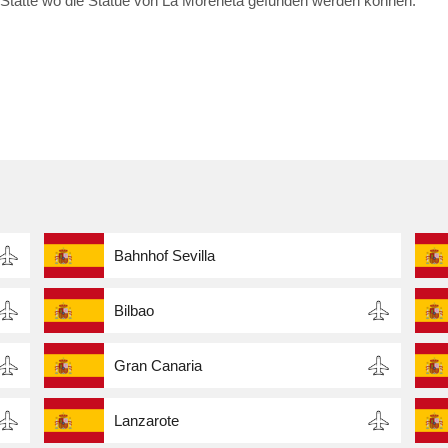
ste Stätte wo die Statue von La Moreneta gefunden werden können.
Bahnhof Sevilla
Bilbao
Gran Canaria
Lanzarote