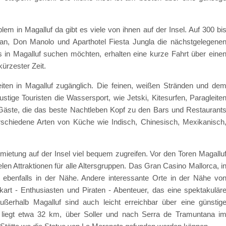
m in Magalluf da gibt es viele von ihnen auf der Insel. Auf 300 bi
n, Don Manolo und Aparthotel Fiesta Jungla die nächstgelegene
 in Magalluf suchen möchten, erhalten eine kurze Fahrt über eine
ürzester Zeit.
iten in Magalluf zugänglich. Die feinen, weißen Stränden und de
ustige Touristen die Wassersport, wie Jetski, Kitesurfen, Paragleite
Gäste, die das beste Nachtleben Kopf zu den Bars und Restaurant
rschiedene Arten von Küche wie Indisch, Chinesisch, Mexikanisch
mietung auf der Insel viel bequem zugreifen. Vor den Toren Magallu
elen Attraktionen für alle Altersgruppen. Das Gran Casino Mallorca, i
h ebenfalls in der Nähe. Andere interessante Orte in der Nähe vo
 kart - Enthusiasten und Piraten - Abenteuer, das eine spektakulär
ußerhalb Magalluf sind auch leicht erreichbar über eine günstig
c liegt etwa 32 km, über Soller und nach Serra de Tramuntana i