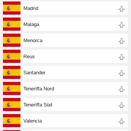
Madrid
Malaga
Menorca
Reus
Santander
Teneriffa Nord
Teneriffa Süd
Valencia