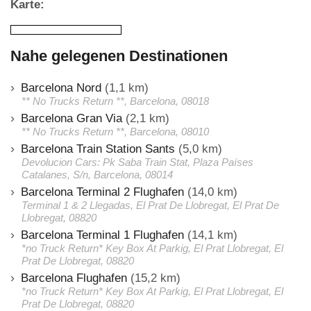
Karte:
Nahe gelegenen Destinationen
Barcelona Nord
(1,1 km)
** No Trucks Return **, Barcelona, 08018
Barcelona Gran Via
(2,1 km)
** No Trucks Return **, Barcelona, 08010
Barcelona Train Station Sants
(5,0 km)
Devolucion Cars: Pk Saba Train Stat, Plaza Países
Catalanes, S/n, Barcelona, 08014
Barcelona Terminal 2 Flughafen
(14,0 km)
Terminal 1 & 2 Llegadas, El Prat De Llobregat, El Prat De
Llobregat, 08820
Barcelona Terminal 1 Flughafen
(14,1 km)
*no Truck Return* Key Box At Parkig, El Prat Llobregat, El
Prat De Llobregat, 08820
Barcelona Flughafen
(15,2 km)
*no Truck Return* Key Box At Parkig, El Prat Llobregat, El
Prat De Llobregat, 08820