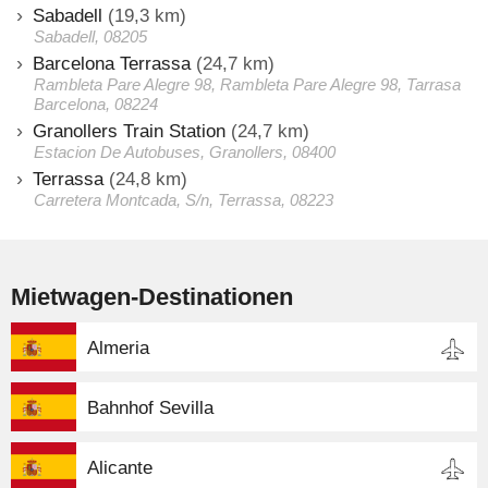
Sabadell
(19,3 km)
Sabadell, 08205
Barcelona Terrassa
(24,7 km)
Rambleta Pare Alegre 98, Rambleta Pare Alegre 98, Tarrasa
Barcelona, 08224
Granollers Train Station
(24,7 km)
Estacion De Autobuses, Granollers, 08400
Terrassa
(24,8 km)
Carretera Montcada, S/n, Terrassa, 08223
Mietwagen-Destinationen
Almeria
Bahnhof Sevilla
Alicante